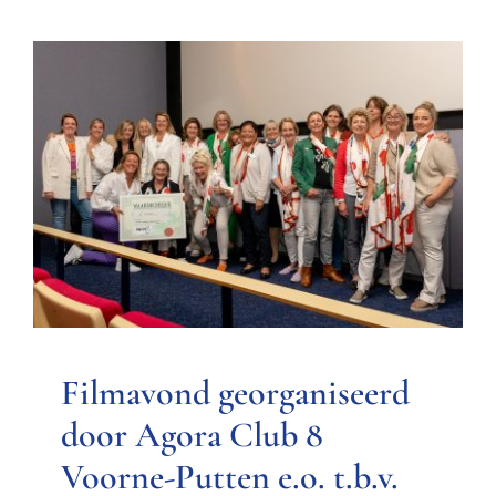
Filmavond georganiseerd
door Agora Club 8 Voorne-
Putten e.o. t.b.v. Fietsmaatjes!
Nieuwsitem
Filmavond georganiseerd
door Agora Club 8
Voorne-Putten e.o. t.b.v.