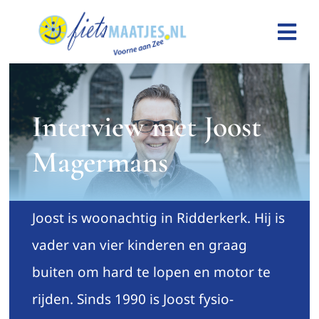
Ga
naar
Tog
inhoud
Nav
Home
Interview met Joost
Over ons
Magermans
Contact
Joost is woonachtig in Ridderkerk. Hij is
Steun ons
vader van vier kinderen en graag
Sponsoren
buiten om hard te lopen en motor te
rijden. Sinds 1990 is Joost fysio-
Inloggen