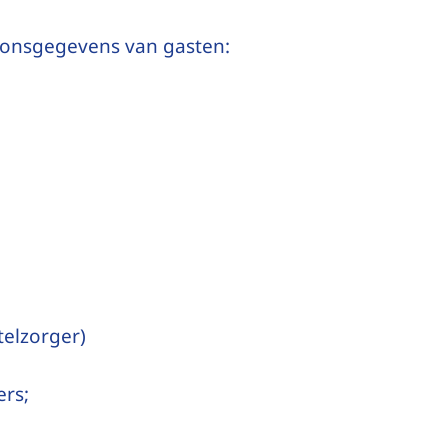
soonsgegevens van gasten:
telzorger)
ers;