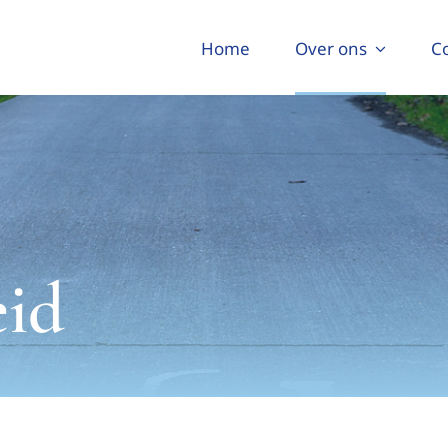
Home
Over ons
C
eid